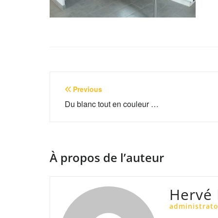
Navigation
Previous
de
Du blanc tout en couleur …
l’article
À propos de l’auteur
Hervé
administrato