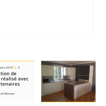
mbre 2016
0
tion de
 réalisé avec
rtenaires
rvé Monnet