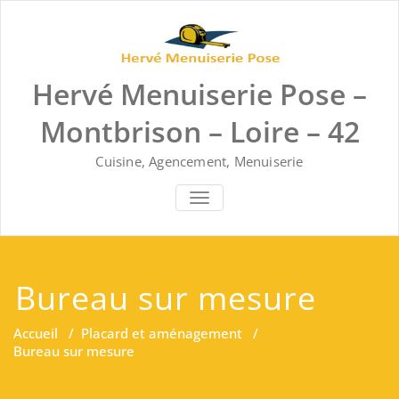
Skip
to
content
Hervé Menuiserie Pose –
Montbrison – Loire – 42
Cuisine, Agencement, Menuiserie
AFFICHER/MASQUER LA NAVIGA
Bureau sur mesure
Accueil
/
Placard et aménagement
/
Bureau sur mesure