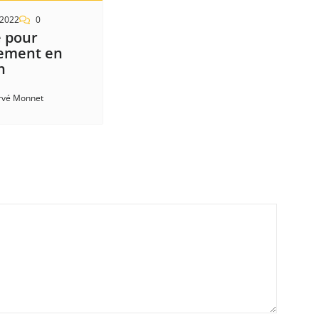
 2022
0
e pour
ement en
n
rvé Monnet