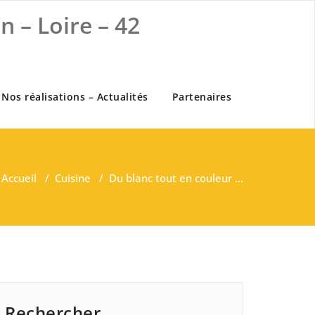
 – Loire – 42
Nos réalisations – Actualités
Partenaires
Accueil
/
Cuisine
/
Du blanc tout en couleur …
Rechercher