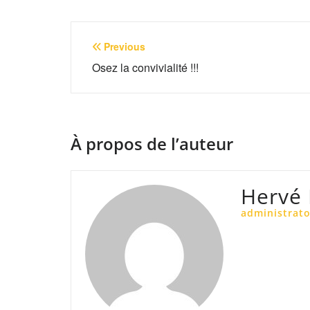
Navigation
Previous
de
Osez la convivialité !!!
l’article
À propos de l’auteur
Hervé
administrato