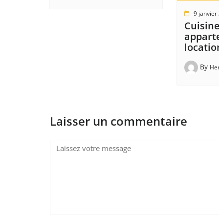
9 janvier
Cuisin
appart
locatio
By
He
Laisser un commentaire