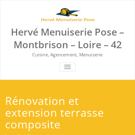
Skip
to
content
Hervé Menuiserie Pose –
Montbrison – Loire – 42
Cuisine, Agencement, Menuiserie
AFFICHER/MASQUER LA NAVIGA
Rénovation et
extension terrasse
composite