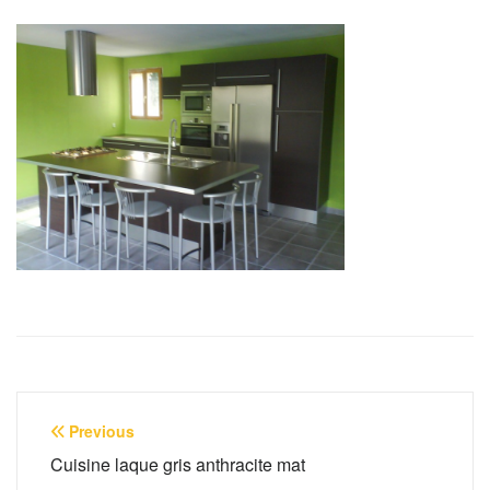
Navigation
Previous
de
Cuisine laque gris anthracite mat