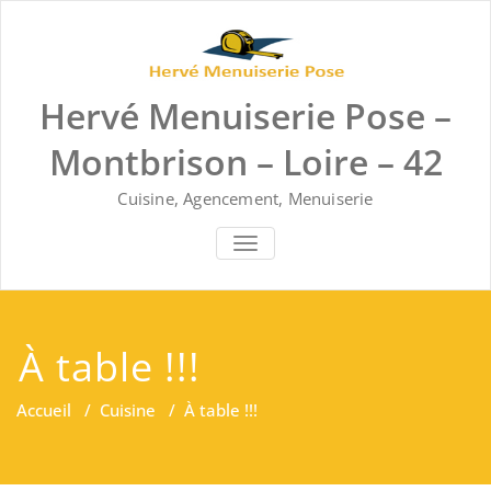
Skip
to
content
Hervé Menuiserie Pose –
Montbrison – Loire – 42
Cuisine, Agencement, Menuiserie
AFFICHER/MASQUER LA NAVIGA
À table !!!
Accueil
/
Cuisine
/
À table !!!