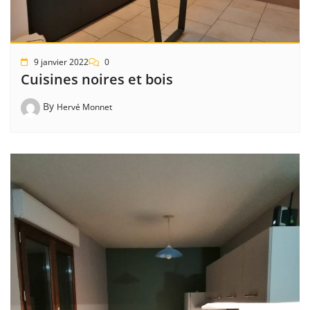
9 janvier 2022
0
Cuisines noires et bois
By
Hervé Monnet